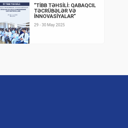
“TİBB TƏHSİLİ: QABAQCIL
TƏCRÜBƏLƏR VƏ
İNNOVASİYALAR”
29 - 30 May 2025