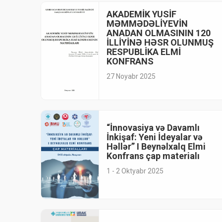
AKADEMİK YUSİF
MƏMMƏDƏLİYEVİN
ANADAN OLMASININ 120
İLLİYİNƏ HƏSR OLUNMUŞ
RESPUBLİKA ELMİ
KONFRANS
27 Noyabr 2025
“İnnovasiya və Davamlı
İnkişaf: Yeni İdeyalar və
Həllər” I Beynəlxalq Elmi
Konfrans çap materialı
1 - 2 Oktyabr 2025