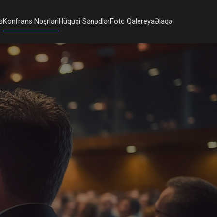
ə
Konfrans Nəşrləri
Hüquqi Sənədlər
Foto Qalereya
Əlaqə