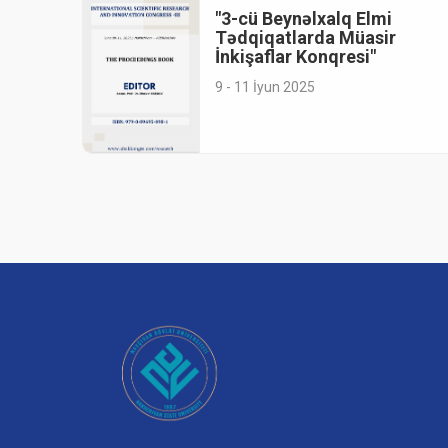
"3-cü Beynəlxalq Elmi
Tədqiqatlarda Müasir
İnkişaflar Konqresi"
9 - 11 İyun 2025