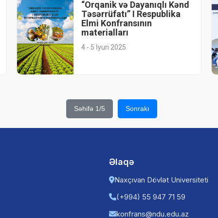
“Orqanik və Dayanıqlı Kənd
Təsərrüfatı” I Respublika
Elmi Konfransının
materialları
4 - 5 İyun 2025
Səhifə 1/5
Sonrakı
Əlaqə
Naxçıvan Dövlət Universiteti
(+994) 55 947 71 59
konfrans@ndu.edu.az