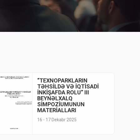
“TEXNOPARKLARIN
TƏHSİLDƏ VƏ İQTİSADİ
İNKİŞAFDA ROLU” III
BEYNƏLXALQ
SİMPOZİUMUNUN
MATERİALLARI
16 - 17 Dekabr 2025