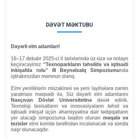
DƏVƏT MƏKTUBU
Dəyərli elm adamları!
16–17 dekabr 2025-ci il tarixlərində üz-üzə və onlayn
keçirəcəyimiz
“Texnoparkların təhsildə və iqtisadi
inkişafda rolu” III Beynəlxalq Simpoziumu
nda
iştirakınızdan məmnun olarıq.
Elmi yeniliklərin müzakirəsi və yeni layihələrə zəmin
yaratması məqsədi ilə, Siz dəyərli elm adamlarını
Naxçıvan Dövlət Universitetinə
dəvət edirik.
Texnoloji təsisatların və innovasiyaların təhsil və
iqtisadi inkişaf üçün əhəmiyyətinə dair tədqiqatların
yer alacağı simpoziuma təqdim olunan
məqalə və
tezislər
elmi komitə tərəfindən incələnəcək və sonda
nəşr olunacaqdır.