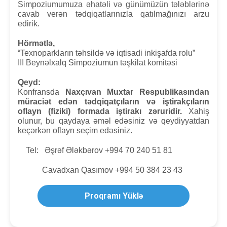
Simpoziumumuza əhatəli və günümüzün tələblərinə
cavab verən tədqiqatlarınızla qatılmağınızı arzu
edirik.
Hörmətlə,
“Texnoparkların təhsildə və iqtisadi inkişafda rolu”
III Beynəlxalq Simpoziumun təşkilat komitəsi
Qeyd:
Konfransda
Naxçıvan Muxtar Respublikasından
müraciət edən tədqiqatçıların və iştirakçıların
oflayn (fiziki) formada iştirakı zəruridir.
Xahiş
olunur, bu qaydaya əməl edəsiniz və qeydiyyatdan
keçərkən oflayn seçim edəsiniz.
Tel:
Əşrəf Ələkbərov +994 70 240 51 81
Cavadxan Qasımov
+994 50 384 23 43
Proqramı Yüklə