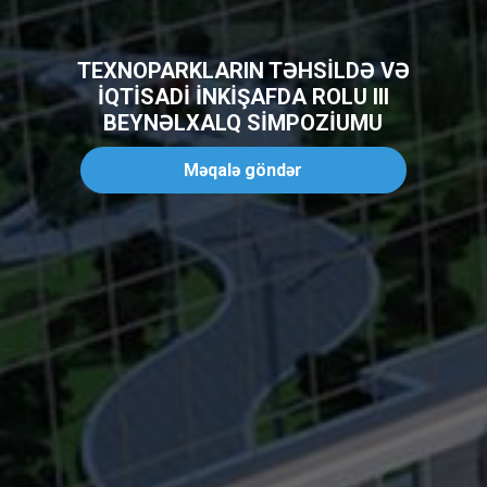
TEXNOPARKLARIN TƏHSİLDƏ VƏ
İQTİSADİ İNKİŞAFDA ROLU III
BEYNƏLXALQ SİMPOZİUMU
Məqalə göndər